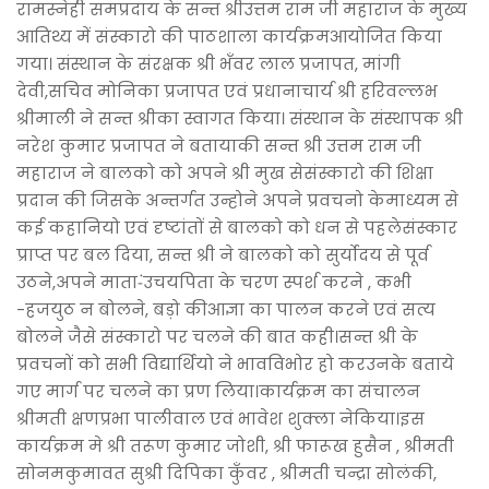
रामस्नेही समप्रदाय के सन्त श्रीउत्तम राम जी महाराज के मुख्य
आतिथ्य में संस्कारो की पाठशाला कार्यक्रमआयोजित किया
गया। संस्थान के संरक्षक श्री भँवर लाल प्रजापत, मांगी
देवी,सचिव मोनिका प्रजापत एवं प्रधानाचार्य श्री हरिवल्लभ
श्रीमाली ने सन्त श्रीका स्वागत किया। संस्थान के संस्थापक श्री
नरेश कुमार प्रजापत ने बतायाकी सन्त श्री उत्तम राम जी
महाराज ने बालको को अपने श्री मुख सेसंस्कारो की शिक्षा
प्रदान की जिसके अन्तर्गत उन्होने अपने प्रवचनो केमाध्यम से
कई कहानियो एवं दृष्टांतों से बालको को धन से पहलेसंस्कार
प्राप्त पर बल दिया, सन्त श्री ने बालको को सुर्योदय से पूर्व
उठने,अपने माता-ंउचयपिता के चरण स्पर्श करने , कभी
-हजयुठ न बोलने, बड़ो कीआज्ञा का पालन करने एवं सत्य
बोलने जैसे संस्कारो पर चलने की बात कही।सन्त श्री के
प्रवचनों को सभी विद्यार्थियो ने भावविभोर हो करउनके बताये
गए मार्ग पर चलने का प्रण लिया।कार्यक्रम का संचालन
श्रीमती क्षणप्रभा पालीवाल एवं भावेश शुक्ला नेकिया।इस
कार्यक्रम मे श्री तरूण कुमार जोशी, श्री फारूख हुसैन , श्रीमती
सोनमकुमावत सुश्री दिपिका कुँवर , श्रीमती चन्द्रा सोलंकी,