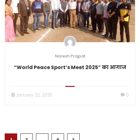
Naresh Prajpat
“World Peace Sport’s Meet 2025” का आगाज
January 22, 2025
0
1
2
…
4