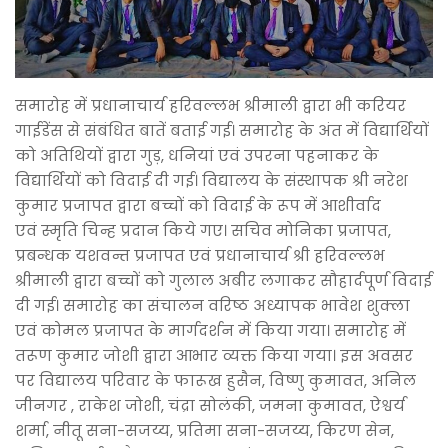
समारोह में प्रधानाचार्य हरिवल्लभ श्रीमाली द्वारा भी करियर
गाईडेंस से संबंधित बातें बताई गई। समारोह के अंत में विद्यार्थियों
को अतिथियों द्वारा गुड़, धनियां एवं उपरना पहनाकर के
विद्यार्थियों को विदाई दी गई। विद्यालय के संस्थापक श्री नरेश
कुमार प्रजापत द्वारा बच्चों को विदाई के रूप में आशीर्वाद
एवं स्मृति चिन्ह प्रदान किये गए। सचिव मोनिका प्रजापत,
प्रबन्धक यशवन्त प्रजापत एवं प्रधानाचार्य श्री हरिवल्लभ
श्रीमाली द्वारा बच्चों को गुलाल अबीर लगाकर सौहार्दपूर्ण विदाई
दी गई। समारोह का संचालन वरिष्ठ अध्यापक भावेश शुक्ला
एवं कोमल प्रजापत के मार्गदर्शन में किया गया। समारोह में
तरूण कुमार जोशी द्वारा आभार व्यक्त किया गया। इस अवसर
पर विद्यालय परिवार के फारूख हुसैन, विष्णु कुमावत, अनिल
जीनगर , राकेश जोशी, चंद्रा सोलंकी, जमना कुमावत, ऐश्वर्य
शर्मा, नीतू सना-सजय्य, प्रतिमा सना-सजय्य, किरण सेन,